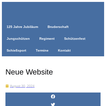
Zum
Inhalt
springen
125 Jahre Jubiläum
Bruderschaft
Jungschützen
Regiment
Schützenfest
Schießsport
Termine
Kontakt
Neue Website
August 30, 2024