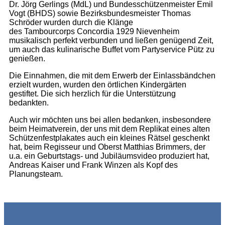
Dr. Jörg
Gerlings
(MdL) und Bundesschützenmeister Emil
Vogt (BHDS) sowie Bezirksbundesmeister Thomas
Schröder wurden durch die Klänge
des
Tambourcorps
Concordia 1929 Nievenheim
musikalisch perfekt verbunden und ließen genügend Zeit,
um auch das kulinarische Buffet vom Partyservice
Pütz
zu
genießen.
Die Einnahmen, die mit dem Erwerb der Einlassbändchen
erzielt wurden, wurden den örtlichen Kindergärten
gestiftet. D
ie
sich herzlich für die Unterstützung
bedankten.
Auch wir möchten uns bei allen bedanken, insbesondere
beim Heimatverein, der uns mit dem Replikat eines alten
Schützenfestplakates auch ein kleines Rätsel geschenkt
hat, beim Regisseur und Oberst Matthias Brimmers, der
u.a. ein Geburtstags- und Jubiläumsvideo produziert hat,
Andreas Kaiser und Frank Winzen als Kopf des
Planungsteam.