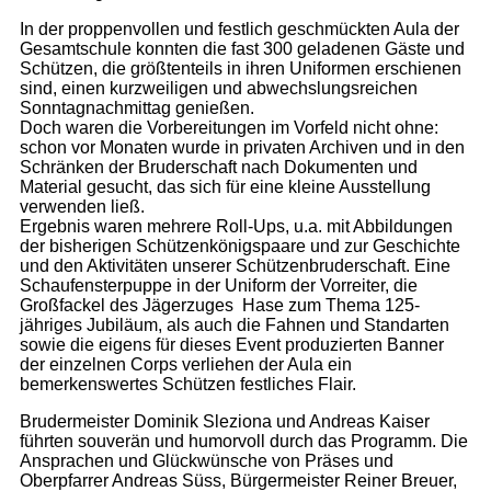
In der proppenvollen und festlich geschmückten Aula der
Gesamtschule konnten die fast 300 geladenen Gäste und
Schützen, die größtenteils in ihren Uniformen erschienen
sind, einen kurzweiligen und abwechslungsreichen
Sonntagnachmittag genießen.
Doch waren die Vorbereitungen im Vorfeld nicht ohne:
schon vor Monaten wurde in privaten Archiven und in den
Schränken der Bruderschaft nach Dokumenten und
Material gesucht, das sich für eine kleine Ausstellung
verwenden ließ.
Ergebnis waren mehrere Roll-Ups, u.a. mit Abbildungen
der bisherigen Schützenkönigspaare und zur Geschichte
und den Aktivitäten unserer Schützenbruderschaft. Eine
Schaufensterpuppe in der Uniform der Vorreiter, die
Großfackel des Jägerzuges Hase zum Thema 125-
jähriges Jubiläum, als auch die Fahnen und Standarten
sowie die eigens für dieses Event produzierten Banner
der einzelnen Corps verliehen der Aula ein
bemerkenswertes Schützen festliches Flair.
Brudermeister Dominik
Sleziona
und Andreas Kaiser
führten souverän und humorvoll durch das Programm. Die
Ansprachen und Glückwünsche von Präses und
Oberpfarrer Andreas
Süss
, Bürgermeister Reiner Breuer,