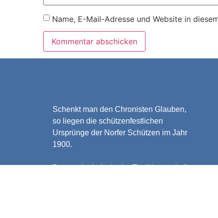
Name, E-Mail-Adresse und Website in diese
Schenkt man den Chronisten Glauben,
so liegen die schützenfestlichen
Ursprünge der Norfer Schützen im Jahr
1900.
Demnach sind wir „der Tradition verhaftet
und dem Neuen aufgeschlossen“ und
möchten dies auch mit unserem neuen
Internetauftritt zeigen.