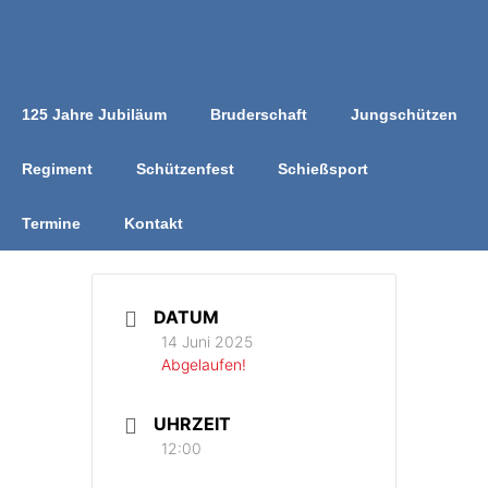
Zum
Inhalt
springen
125 Jahre Jubiläum
Bruderschaft
Jungschützen
Regiment
Schützenfest
Schießsport
Termine
Kontakt
DATUM
14 Juni 2025
Abgelaufen!
UHRZEIT
12:00